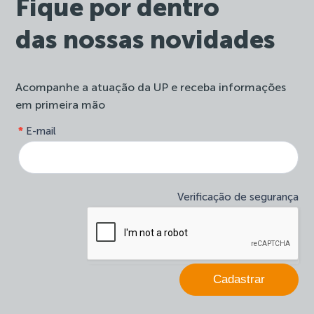
Fique por dentro
das nossas novidades
Acompanhe a atuação da UP e receba informações
em primeira mão
form-
*
E-mail
Se
site-
você
newsletter
é
humano,
deixe
Verificação de segurança
este
campo
em
branco.
Cadastrar