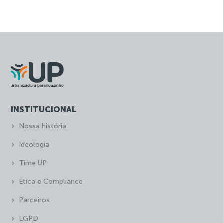
INSTITUCIONAL
Nossa história
Ideologia
Time UP
Ética e Compliance
Parceiros
LGPD