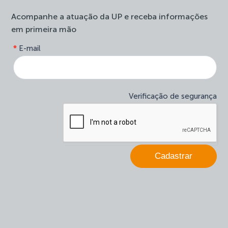
Acompanhe a atuação da UP e receba informações
em primeira mão
form-
*
E-mail
Se
site-
você
newsletter
é
humano,
deixe
Verificação de segurança
este
campo
em
branco.
Cadastrar