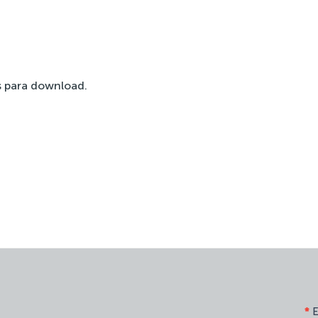
 para download.
*
E