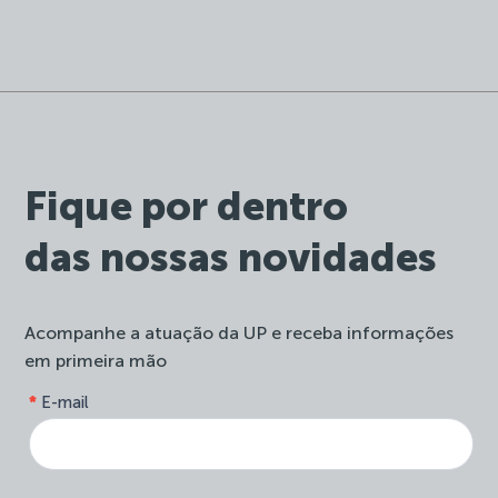
Fique por dentro
das nossas novidades
Acompanhe a atuação da UP e receba informações
em primeira mão
form-
*
E-mail
Se
site-
você
newsletter
é
humano,
deixe