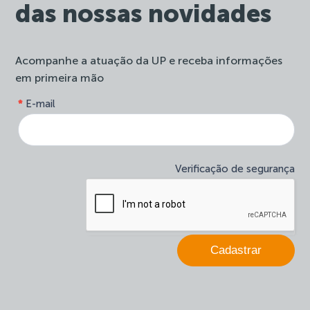
das nossas novidades
Acompanhe a atuação da UP e receba informações
em primeira mão
form-
*
E-mail
Se
site-
você
newsletter
é
humano,
deixe
Verificação de segurança
este
campo
em
branco.
Cadastrar