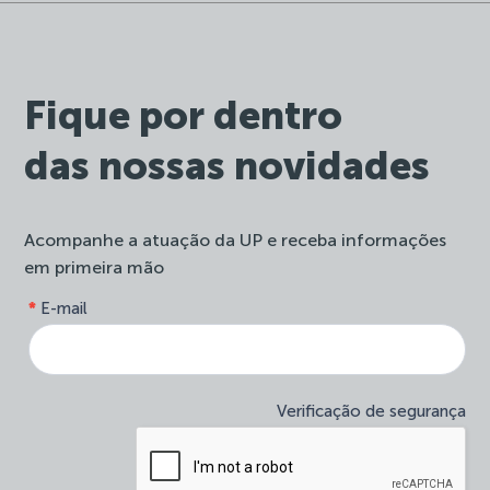
Fique por dentro
das nossas novidades
Acompanhe a atuação da UP e receba informações
em primeira mão
form-
*
E-mail
Se
site-
você
newsletter
é
humano,
deixe
Verificação de segurança
este
campo
em
branco.