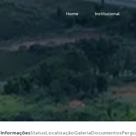
Home
Institucional
Informações
Status
Localização
Galeria
Documentos
Pergu