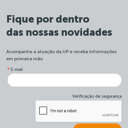
Fique por dentro
das nossas novidades
Acompanhe a atuação da UP e receba informações
em primeira mão
form-
*
E-mail
Se
site-
você
newsletter
é
humano,
deixe
Verificação de segurança
este
campo
em
branco.