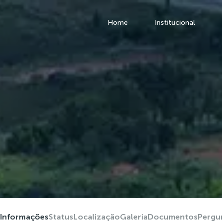
Home
Institucional
Informações
Status
Localização
Galeria
Documentos
Pergu