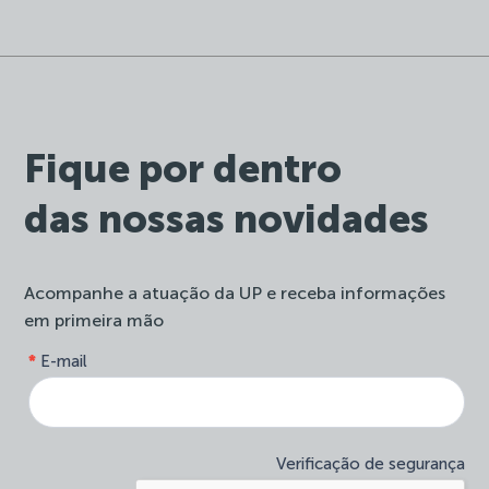
Fique por dentro
das nossas novidades
Acompanhe a atuação da UP e receba informações
em primeira mão
form-
*
E-mail
Se
site-
você
newsletter
é
humano,
deixe
Verificação de segurança
este
campo