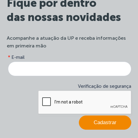
Fique por dentro
das nossas novidades
Acompanhe a atuação da UP e receba informações
em primeira mão
form-
*
E-mail
Se
site-
você
newsletter
é
humano,
deixe
Verificação de segurança
este
campo
em
branco.
Cadastrar