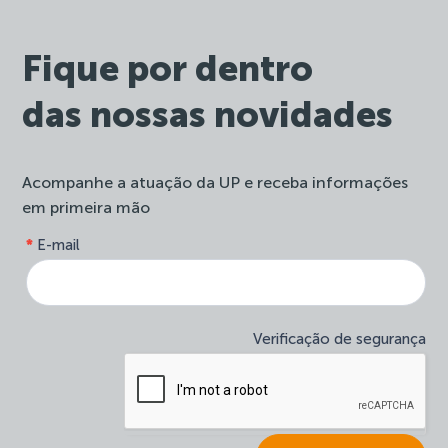
Fique por dentro
das nossas novidades
Acompanhe a atuação da UP e receba informações
em primeira mão
form-
*
E-mail
Se
site-
você
newsletter
é
humano,
deixe
Verificação de segurança
este
campo
em
branco.