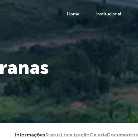
Home
Institucional
rranas
Informações
Status
Localização
Galeria
Documentos