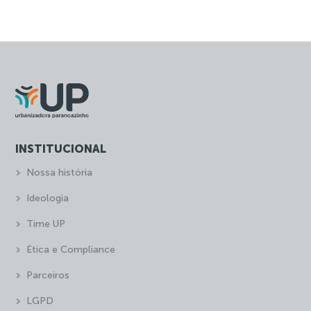
INSTITUCIONAL
Nossa história
Ideologia
Time UP
Ética e Compliance
Parceiros
LGPD