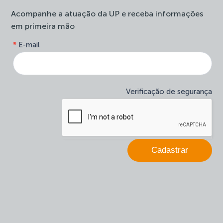
Acompanhe a atuação da UP e receba informações
em primeira mão
form-
*
E-mail
Se
site-
você
newsletter
é
humano,
deixe
Verificação de segurança
este
campo
em
branco.
Cadastrar