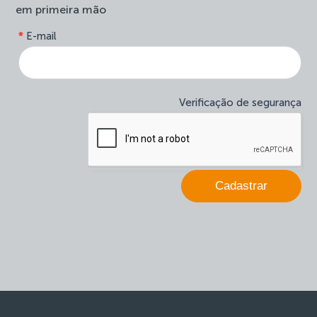
em primeira mão
form-
*
E-mail
Se
site-
você
newsletter
é
humano,
deixe
Verificação de segurança
este
campo
em
branco.
Cadastrar