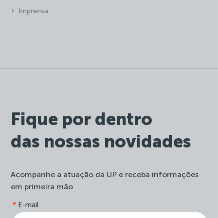
Imprensa
Fique por dentro
das nossas novidades
Acompanhe a atuação da UP e receba informações
em primeira mão
form-
*
E-mail
Se
site-
você