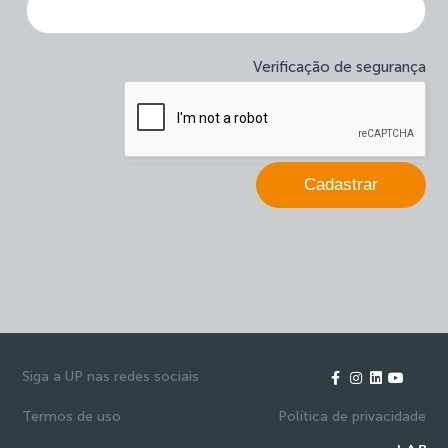
newsletter
é
humano,
deixe
Verificação de segurança
este
campo
em
branco.
Cadastrar
Siga a UP nas redes sociais
Termos de uso
Política de privacidade