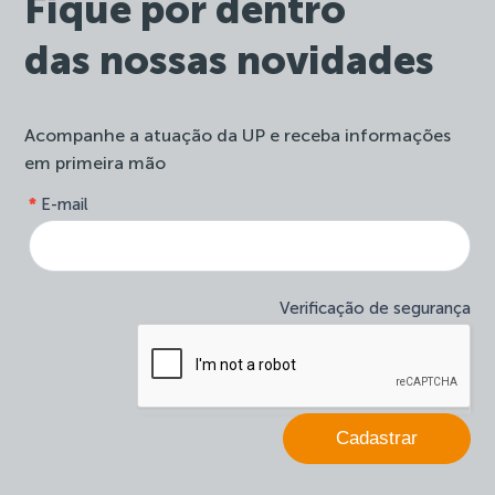
Fique por dentro
das nossas novidades
Acompanhe a atuação da UP e receba informações
em primeira mão
form-
*
E-mail
Se
site-
você
newsletter
é
humano,
deixe
Verificação de segurança
este
campo
em
branco.
Cadastrar