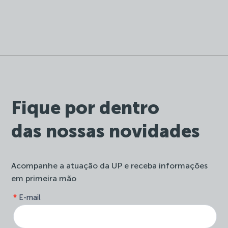
Fique por dentro
das nossas novidades
Acompanhe a atuação da UP e receba informações
em primeira mão
form-
*
E-mail
Se
site-
você
newsletter
é
humano,