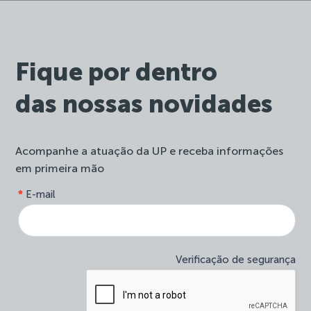
Fique por dentro
das nossas novidades
Acompanhe a atuação da UP e receba informações
em primeira mão
form-
*
E-mail
Se
site-
você
newsletter
é
humano,
deixe
Verificação de segurança
este
campo
em
branco.