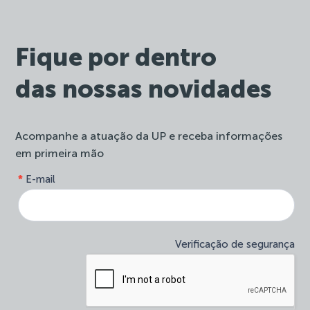
Fique por dentro
das nossas novidades
Acompanhe a atuação da UP e receba informações
em primeira mão
form-
*
E-mail
Se
site-
você
newsletter
é
humano,
deixe
Verificação de segurança
este
campo
em
branco.