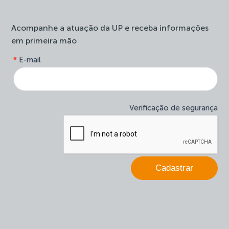
Acompanhe a atuação da UP e receba informações
em primeira mão
form-
*
E-mail
Se
site-
você
newsletter
é
humano,
deixe
Verificação de segurança
este
campo
em
branco.
Cadastrar