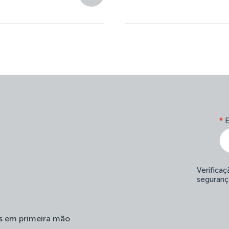
*
E
Verifica
seguranç
s em primeira mão