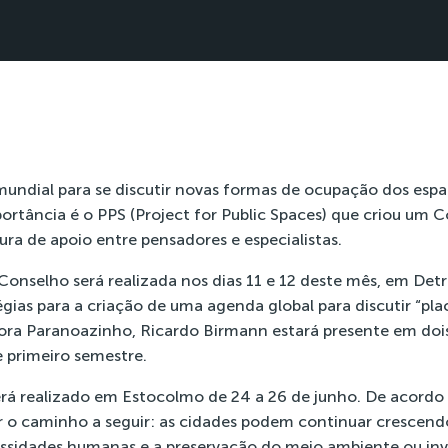
undial para se discutir novas formas de ocupação dos esp
portância é o PPS (Project for Public Spaces) que criou um 
ura de apoio entre pensadores e especialistas.
Conselho será realizada nos dias 11 e 12 deste mês, em Detr
égias para a criação de uma agenda global para discutir “pl
ora Paranoazinho, Ricardo Birmann estará presente em doi
 primeiro semestre.
á realizado em Estocolmo de 24 a 26 de junho. De acordo 
 o caminho a seguir: as cidades podem continuar crescend
ssidades humanas e a preservação do meio ambiente ou inve