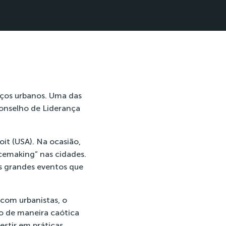
aços urbanos. Uma das
Conselho de Liderança
oit (USA). Na ocasião,
acemaking” nas cidades.
s grandes eventos que
com urbanistas, o
o de maneira caótica
stir em práticas