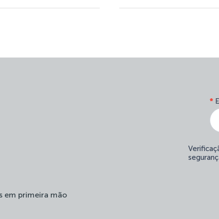
*
E
Verifica
seguranç
s em primeira mão