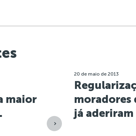
tes
20 de maio de 2013
Regulariza
 a maior
moradores 
.
já aderiram