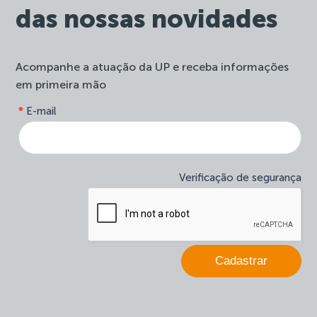
das nossas novidades
Acompanhe a atuação da UP e receba informações
em primeira mão
form-
*
E-mail
Se
site-
você
newsletter
é
humano,
deixe
Verificação de segurança
este
campo
em
branco.
Cadastrar