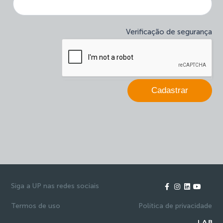
newsletter
é
humano,
deixe
Verificação de segurança
este
campo
em
branco.
Cadastrar
Siga a UP nas redes sociais
Termos de uso
Política de privacidade