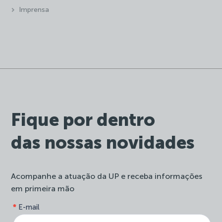
Imprensa
Fique por dentro
das nossas novidades
Acompanhe a atuação da UP e receba informações
em primeira mão
form-
*
E-mail
Se
site-
você