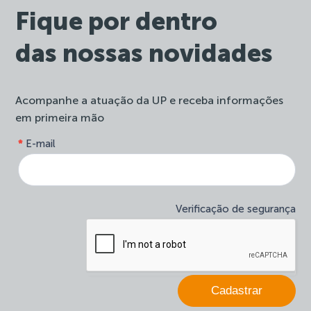
Fique por dentro
das nossas novidades
Acompanhe a atuação da UP e receba informações
em primeira mão
form-
*
E-mail
Se
site-
você
newsletter
é
humano,
deixe
Verificação de segurança
este
campo
em
branco.
Cadastrar