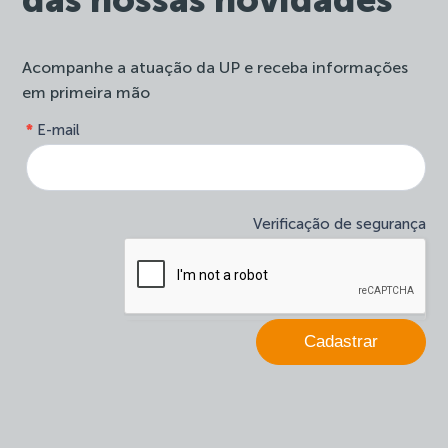
Acompanhe a atuação da UP e receba informações
em primeira mão
form-
*
E-mail
Se
site-
você
newsletter
é
humano,
deixe
Verificação de segurança
este
campo
em
branco.
Cadastrar