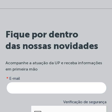
Fique por dentro
das nossas novidades
Acompanhe a atuação da UP e receba informações
em primeira mão
form-
*
E-mail
Se
site-
você
newsletter
é
humano,
deixe
Verificação de segurança
este
campo
em