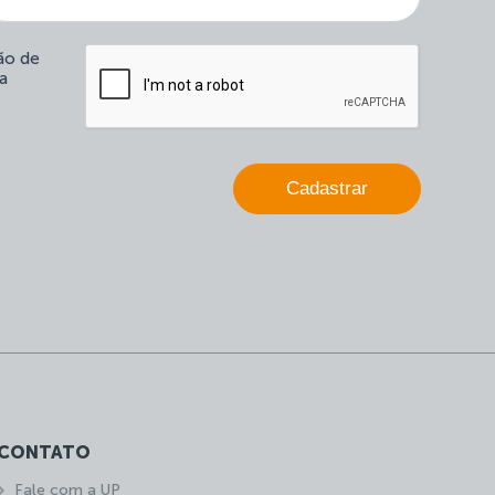
humano,
deixe
este
ção de
campo
a
em
branco.
Cadastrar
CONTATO
Fale com a UP