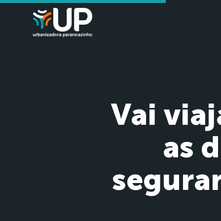
Vai via
as d
segura