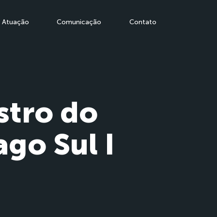
Atuação
Comunicação
Contato
stro do
go Sul I