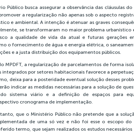
rio Público busca assegurar a observância das cláusulas d
 promover a regularização não apenas sob o aspecto registra
stico e ambiental. A intenção é atenuar as graves consequ
ivelmente, se transformaram no maior problema urbanístico 
isco a qualidade de vida da atual e futuras gerações e
mo o fornecimento de água e energia elétrica, o saneament
ções e a justa distribuição dos equipamentos públicos.
 MPDFT, a regularização de parcelamentos de forma isol
os integrados por setores habitacionais favorece a perpetua
mo, deixa para a posteridade eventual solução desses probl
verão indicar as medidas necessárias para a solução de q
o do sistema viário e a definição de espaços para eq
espectivo cronograma de implementação.
tanto, que o Ministério Público não pretende que a soluçã
mplementada de uma só vez e não foi esse o escopo do 
ferido termo, que sejam realizados os estudos necessários 