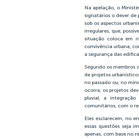
Na apelação, o Ministé
signatários o dever de
sob os aspectos urbaní
irregulares, que, poss
situação coloca em r
convivência urbana, co
a segurança das edifica
Segundo os membros do
de projetos urbanístic
no passado ou, no míni
ocorra, os projetos de
pluvial, a integraçã
comunitários, com o r
Eles esclarecem, no en
essas questões seja i
apenas, com base no re