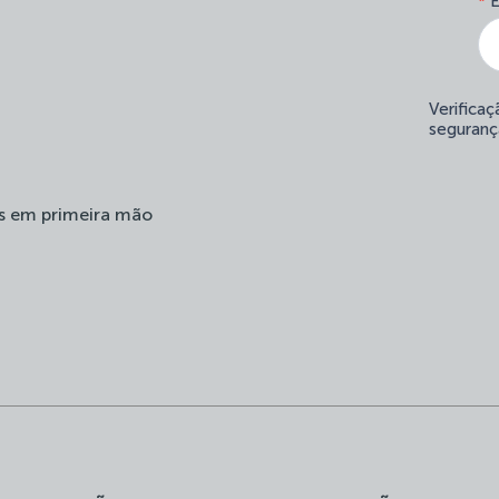
*
E
Verifica
seguranç
s em primeira mão