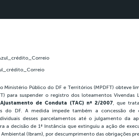
ul_crédito_Correio
 o Ministério Público do DF e Territórios (MPDFT) obteve li
FT) para suspender o registro dos loteamentos Vivendas L
Ajustamento de Conduta (TAC) nº 2/2007
, que trat
os do DF. A medida impede também a concessão de esc
dividuais desses parcelamentos até o julgamento da ap
tra a decisão de 1ª Instância que extinguiu a ação de exe
ia Ambiental (Ibram), por descumprimento das obrigações pre