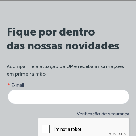
Fique por dentro
das nossas novidades
Acompanhe a atuação da UP e receba informações
em primeira mão
form-
*
E-mail
Se
site-
você
newsletter
é
humano,
deixe
Verificação de segurança
este
campo
em
branco.