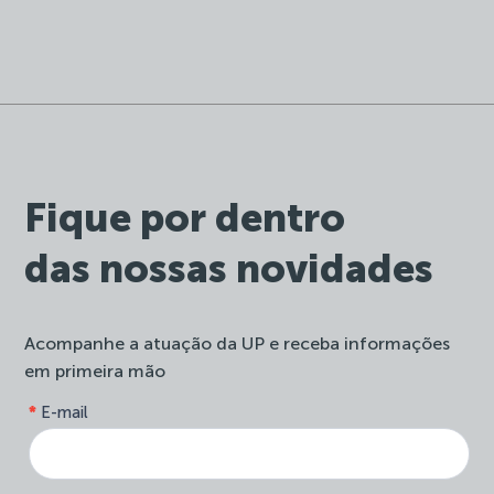
Fique por dentro
das nossas novidades
Acompanhe a atuação da UP e receba informações
em primeira mão
form-
*
E-mail
Se
site-
você
newsletter
é
humano,