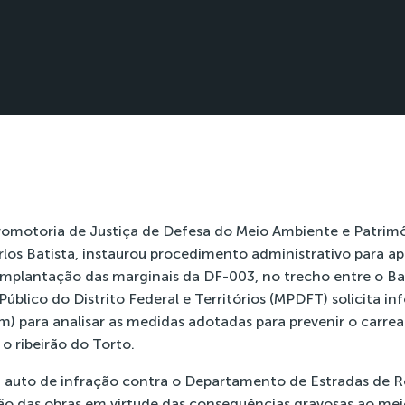
Promotoria de Justiça de Defesa do Meio Ambiente e Patrimô
los Batista, instaurou procedimento administrativo para ap
implantação das marginais da DF-003, no trecho entre o Ba
Público do Distrito Federal e Territórios (MPDFT) solicita i
ram) para analisar as medidas adotadas para prevenir o car
o ribeirão do Torto.
ou auto de infração contra o Departamento de Estradas de
ão das obras em virtude das consequências gravosas ao me