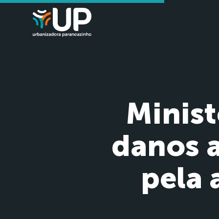
Minist
danos 
pela 