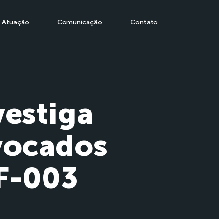
Atuação
Comunicação
Contato
vestiga
vocados
F-003