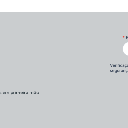
*
E
Verifica
seguranç
s em primeira mão