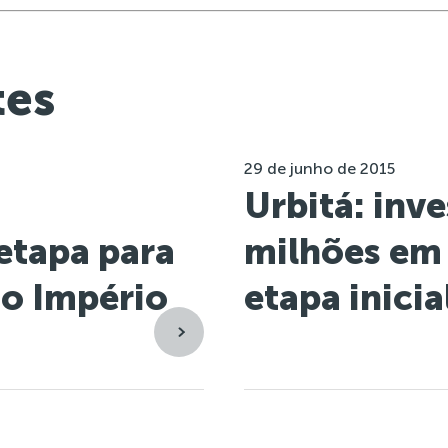
tes
29 de junho de 2015
Urbitá: inv
etapa para
milhões em 
no Império
etapa inicia