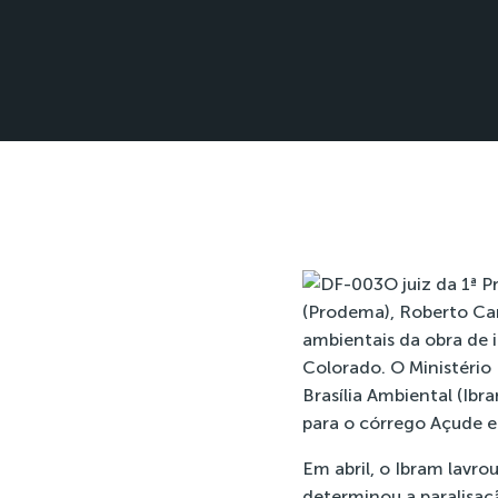
O juiz da 1ª 
(Prodema), Roberto Car
ambientais da obra de 
Colorado. O Ministério 
Brasília Ambiental (Ib
para o córrego Açude e 
Em abril, o Ibram lavr
determinou a paralisaç