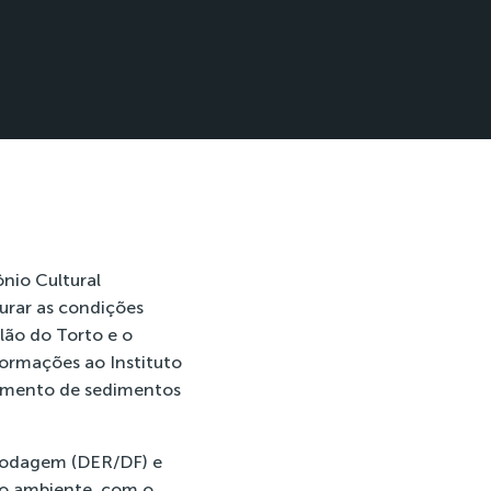
nio Cultural
urar as condições
lão do Torto e o
nformações ao Instituto
reamento de sedimentos
 Rodagem (DER/DF) e
io ambiente, com o