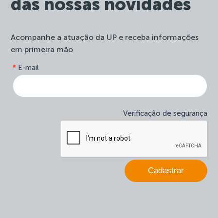
das nossas novidades
Acompanhe a atuação da UP e receba informações
em primeira mão
form-
*
E-mail
Se
site-
você
newsletter
é
humano,
deixe
Verificação de segurança
este
campo
em
branco.
Cadastrar