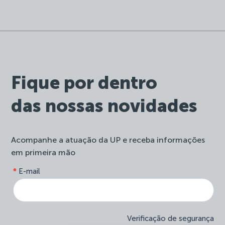
Fique por dentro
das nossas novidades
Acompanhe a atuação da UP e receba informações
em primeira mão
form-
*
E-mail
Se
site-
você
newsletter
é
humano,
deixe
Verificação de segurança
este