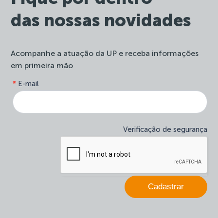
das nossas novidades
Acompanhe a atuação da UP e receba informações
em primeira mão
form-
*
E-mail
Se
site-
você
newsletter
é
humano,
deixe
Verificação de segurança
este
campo
em
branco.
Cadastrar