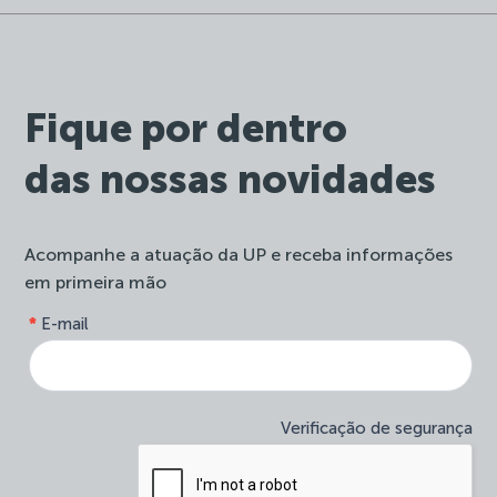
Fique por dentro
das nossas novidades
Acompanhe a atuação da UP e receba informações
em primeira mão
form-
*
E-mail
Se
site-
você
newsletter
é
humano,
deixe
Verificação de segurança
este
campo
em
branco.