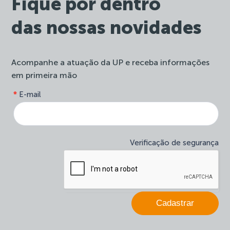
Fique por dentro
das nossas novidades
Acompanhe a atuação da UP e receba informações
em primeira mão
form-
*
E-mail
Se
site-
você
newsletter
é
humano,
deixe
Verificação de segurança
este
campo
em
branco.
Cadastrar