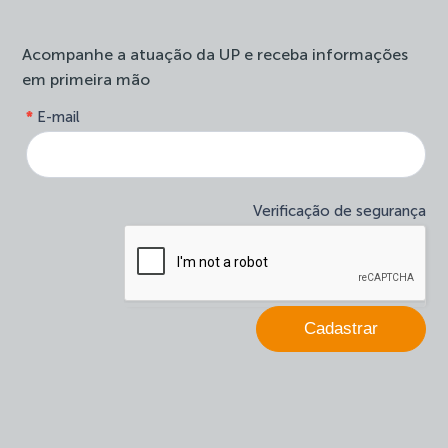
Acompanhe a atuação da UP e receba informações
em primeira mão
form-
*
E-mail
Se
site-
você
newsletter
é
humano,
deixe
Verificação de segurança
este
campo
em
branco.
Cadastrar