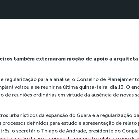
eiros também externaram moção de apoio a arquiteta 
 regularização para a análise, o Conselho de Planejamento 
nplan) voltou a se reunir na última quinta-feira, dia 13. O 
o de reuniões ordinárias em virtude da ausência de novas s
ros urbanísticos da expansão do Guará e a regularização da
s processos definidos para estudo e apresentação de relato
 três, o secretário Thiago de Andrade, presidente do Conpla
egularização da área, composta por quatro glebas e que dis