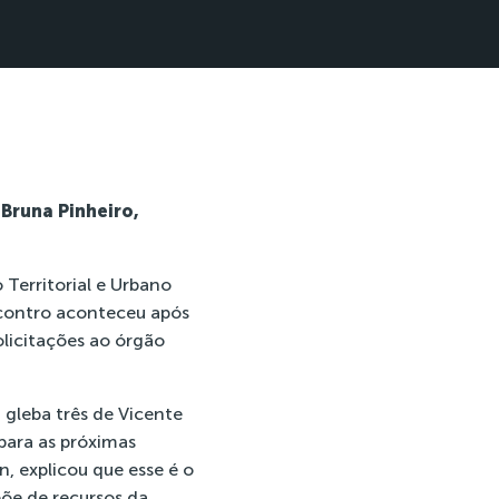
Bruna Pinheiro,
Territorial e Urbano
encontro aconteceu após
olicitações ao órgão
 gleba três de Vicente
 para as próximas
n, explicou que esse é o
põe de recursos da