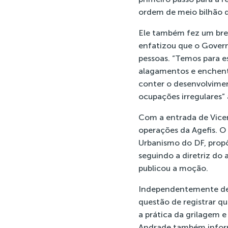
ordem de meio bilhão d
Ele também fez um breve
enfatizou que o Govern
pessoas. “Temos para e
alagamentos e enchente
conter o desenvolvime
ocupações irregulares”
Com a entrada de Vice
operações da Agefis. O
Urbanismo do DF, propô
seguindo a diretriz do
publicou a moção.
Independentemente de a
questão de registrar qu
a prática da grilagem e
Andrade também informo