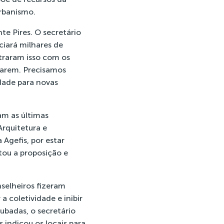
urbanismo.
te Pires. O secretário
iará milhares de
traram isso com os
rarem. Precisamos
ade para novas
am as últimas
Arquitetura e
Agefis, por estar
tou a proposição e
selheiros fizeram
a coletividade e inibir
rubadas, o secretário
indicou os locais para