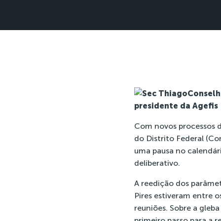
Conselh
presidente da Agefis
Com novos processos de
do Distrito Federal (Co
uma pausa no calendári
deliberativo.
A reedição dos parâmet
Pires estiveram entre o
reuniões. Sobre a gleba
primeiro passo para a r