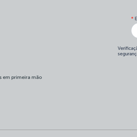
*
E
Verifica
seguranç
s em primeira mão