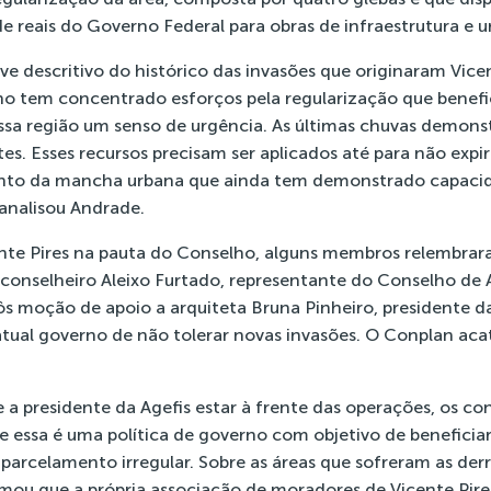
e reais do Governo Federal para obras de infraestrutura e 
 descritivo do histórico das invasões que originaram Vicen
o tem concentrado esforços pela regularização que benefic
ssa região um senso de urgência. As últimas chuvas demons
s. Esses recursos precisam ser aplicados até para não expi
nto da mancha urbana que ainda tem demonstrado capacid
 analisou Andrade.
nte Pires na pauta do Conselho, alguns membros relembrar
 conselheiro Aleixo Furtado, representante do Conselho de 
s moção de apoio a arquiteta Bruna Pinheiro, presidente da 
 atual governo de não tolerar novas invasões. O Conplan aca
 presidente da Agefis estar à frente das operações, os con
e essa é uma política de governo com objetivo de beneficiar 
 parcelamento irregular. Sobre as áreas que sofreram as der
u que a própria associação de moradores de Vicente Pires 