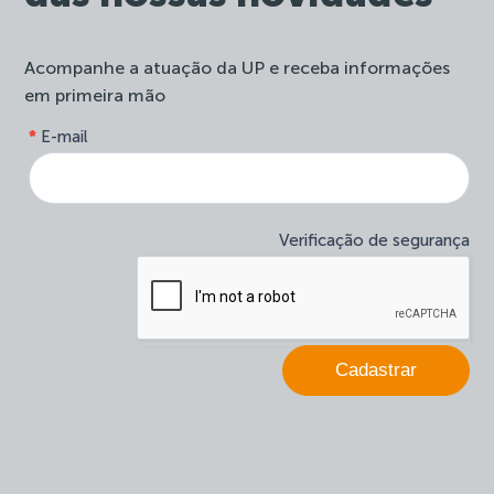
Acompanhe a atuação da UP e receba informações
em primeira mão
form-
*
E-mail
Se
site-
você
newsletter
é
humano,
deixe
Verificação de segurança
este
campo
em
branco.
Cadastrar