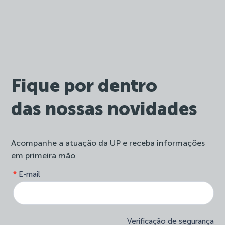
Fique por dentro
das nossas novidades
Acompanhe a atuação da UP e receba informações
em primeira mão
form-
*
E-mail
Se
site-
você
newsletter
é
humano,
deixe
Verificação de segurança
este