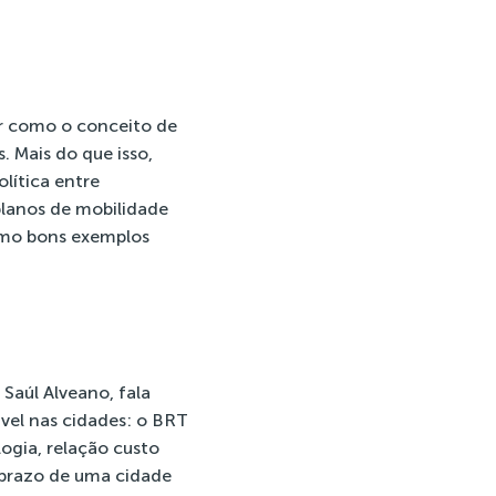
ar como o conceito de
. Mais do que isso,
lítica entre
planos de mobilidade
como bons exemplos
aúl Alveano, fala
ável nas cidades: o BRT
logia, relação custo
 prazo de uma cidade