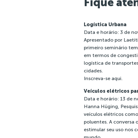
Fique ate
Logística Urbana
Data e horário: 3 de n
Apresentado por Laetiti
primeiro seminário tem
em termos de congesti
logística de transporte
cidades.
Inscreva-se
aqui
.
Veículos elétricos pa
Data e horário: 13 de 
Hanna Hüging, Pesquisa
veículos elétricos como
poluentes. A conversa 
estimular seu uso nos 
mundo.