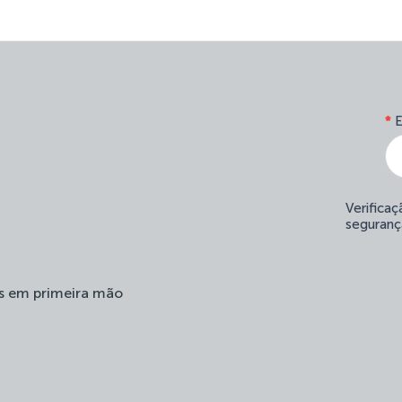
*
E
Verifica
seguranç
s em primeira mão