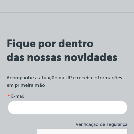
Fique por dentro
das nossas novidades
Acompanhe a atuação da UP e receba informações
em primeira mão
form-
*
E-mail
Se
site-
você
newsletter
é
humano,
deixe
Verificação de segurança
este
campo