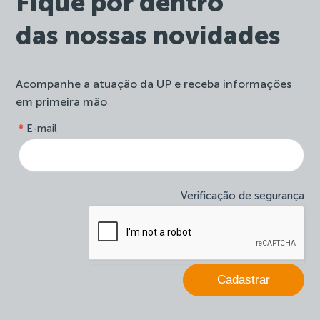
Fique por dentro
das nossas novidades
Acompanhe a atuação da UP e receba informações
em primeira mão
form-
*
E-mail
Se
site-
você
newsletter
é
humano,
deixe
Verificação de segurança
este
campo
em
branco.
Cadastrar