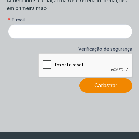
Acompanhe a atuação da UP e receba informações
em primeira mão
form-
*
E-mail
Se
site-
você
newsletter
é
humano,
deixe
Verificação de segurança
este
campo
em
branco.
Cadastrar