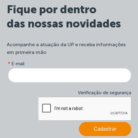
Fique por dentro
das nossas novidades
Acompanhe a atuação da UP e receba informações
em primeira mão
form-
*
E-mail
Se
site-
você
newsletter
é
humano,
deixe
Verificação de segurança
este
campo
em
branco.
Cadastrar