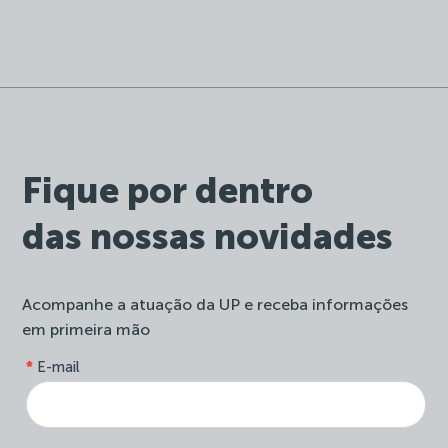
Fique por dentro
das nossas novidades
Acompanhe a atuação da UP e receba informações
em primeira mão
form-
*
E-mail
Se
site-
você
newsletter
é
humano,
deixe