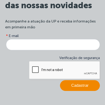
das nossas novidades
Acompanhe a atuação da UP e receba informações
em primeira mão
form-
*
E-mail
Se
site-
você
newsletter
é
humano,
deixe
Verificação de segurança
este
campo
em
branco.
Cadastrar