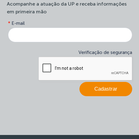
Acompanhe a atuação da UP e receba informações
em primeira mão
form-
*
E-mail
Se
site-
você
newsletter
é
humano,
deixe
Verificação de segurança
este
campo
em
branco.
Cadastrar